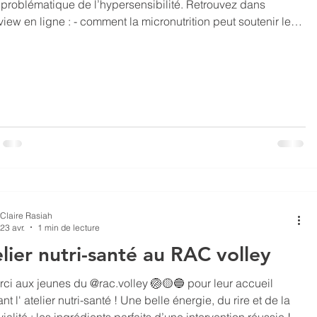
problématique de l’hypersensibilité. Retrouvez dans
e : - comment la micronutrition peut soutenir les
hypersensibles - comment elle est un levier
ablement efficace pour tout ce qui touche à la gestion du
xiété - ce qu’il est possible de mettre en place
siette pour améliorer sa santé. ➡️ Depuis plus de 10 ans :
Claire Rasiah
23 avr.
1 min de lecture
lier nutri-santé au RAC volley
rci aux jeunes du @rac.volley 🏐🟡🔵 pour leur accueil
t l' atelier nutri-santé ! Une belle énergie, du rire et de la
ialité : les ingrédients parfaits d’une intervention réussie ! 😎