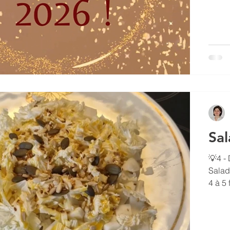
entrep
calme,
résili
Sal
💡4 - 
Salad
4 à 5 
sésame -
petit
Parse