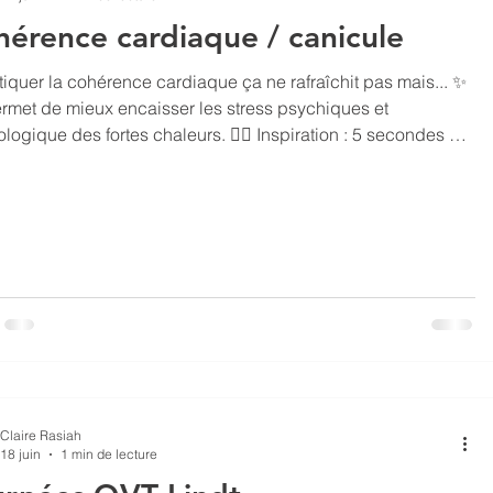
érence cardiaque / canicule
tiquer la cohérence cardiaque ça ne rafraîchit pas mais... ✨
rmet de mieux encaisser les stress psychiques et
que des fortes chaleurs. 🦸‍♀️ Inspiration : 5 secondes 🌬
ation : 5 secondes 🌬 Pendant 5 minutes ⌚ 3 fois par jour
 durée, ni de nombre d'exercices maximums 🤸 Avec les
espirelax+ ou Paced Breathing Pro Buvez 💦 Respirez 👃
 #micronutritioniste #micronutrition
onutrition92 #micronutritioniste92
Claire Rasiah
18 juin
1 min de lecture