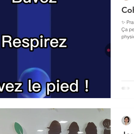
Coh
✨ Pra
Ça pe
physiologi
Expir
Pas de
applis R
Levez le pied! 🦶
#micr