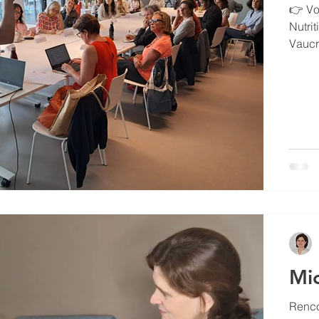
👉 Vo
Nutri
Vaucr
chron
et vo
fond 
Color
créati
Mic
Rencontre