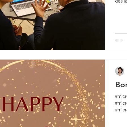
dès la semaine
contr
une s
Il se
compléments 
Bo
#micro
#micr
#micr
✨ Faudrai
paisi