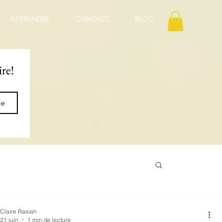
APPRENDRE
CONTACT
BLOG
ire!
ne
Claire Rasiah
21 juin
1 min de lecture