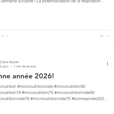
 suivante ! La potentialisation de la respiration
ôlée (cohérence cardiaque) avec les huiles essentielles a
uperbe efficacité dans la gestion du stress et des émotions!
 créé -évidemment- une très belle synergie avec les
alimentaires ! N’hésitez pas à me contacter pour
explorer ces solutions ensemble. #micr
Claire Rasiah
5 janv.
1 min de lecture
nne année 2026!
nutrition #micronutritionniste #micronutrition92
onutrition78 #micronutrition75 #micronutritionniste92
onutritionniste78 #micronutritionniste75 #bonneannée2026
t-il vous souhaiter une année... : ...reposante, joyeuse,
ble , énergisante, challengeante, ressourçante, nourrissante,