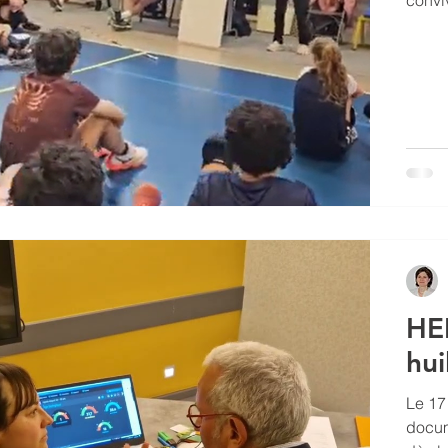
L’hyp
toujo
à des 
encor
des i
HE
hui
Le 17 
docum