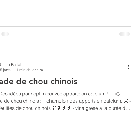
renante, souriante, délicieuse , routinière, aventureuse,
 excitante, rassasiante, réconfortante , rassurante, souriante,
ente, exaltante, revitalisan
Claire Rasiah
5 janv.
1 min de lecture
ade de chou chinois
Des idées pour optimiser vos apports en calcium ! 💡 👉
e de chou chinois : 1 champion des apports en calcium. 🦸 -
feuilles de chou chinois 🥬🥬🥬🥬 - vinaigrette à la purée de
 graines pour mélange à salade Détailler le chou en
s morceaux, assaisonnez d’une vinaigrette au tahin (ou autre).
mez l’assiette d’un mélange de graines pour salade. Le