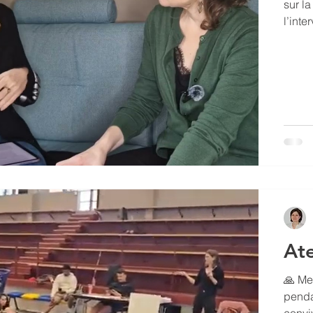
sur la 
l’interview en lign
personnes 
vérit
stress et de l’an
dans l’as
une p
Ate
🙏 Me
pendan
conviv