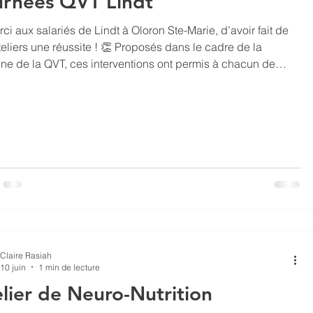
urnées QVT Lindt
ci aux salariés de Lindt à Oloron Ste-Marie, d’avoir fait de
 une réussite ! 👏 Proposés dans le cadre de la
ne de la QVT, ces interventions ont permis à chacun de
er des clés pour mieux gérer son stress, améliorer sa forme
 son sommeil 😴 et sa performance 📈. Un format d’atelier
 facilement intégré à la journée de travail, permettant de
er les notions clés et des propositions d’actions concrètes
applicables tout de suite. 😊
Claire Rasiah
10 juin
1 min de lecture
lier de Neuro-Nutrition