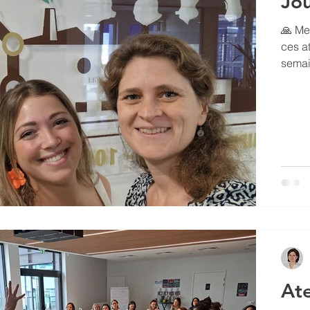
Jo
🙏 Mer
ces ateliers
semai
trouv
🏃‍♀,
court,
délivr
Ate