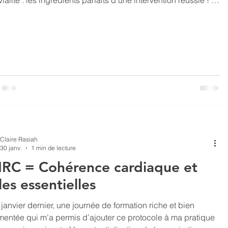
o et l’hyper glycémie et la chronobiologie des notions pas
urs évidentes que les jeunes se sont bien appropriées grâce
ateliers ludiques. 🍎🥦🍳 L’heure est vite passée, il y aurait
e tellement d’autres choses à aborder ! Chacun repart avec
dées pour am
Claire Rasiah
30 janv.
1 min de lecture
IRC = Cohérence cardiaque et
les essentielles
janvier dernier, une journée de formation riche et bien
entée qui m’a permis d’ajouter ce protocole à ma pratique