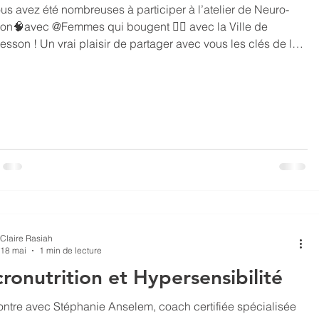
us avez été nombreuses à participer à l’atelier de Neuro-
tion🧠avec @Femmes qui bougent 🦸‍♀️ avec la Ville de
esson ! Un vrai plaisir de partager avec vous les clés de la
obiologie pour piloter votre dopamine, améliorer votre forme
tre sommeil 📈 ➡ Une superbe complémentarité tant sur le
que sur la forme avec les ateliers de @Joëlle Riou «
imétrie et Psychologie » 🎨 et @Valérie Lefebvre « Flow
f et résilience » 🧚‍♂️ 🙏 Merci @Sabine
Claire Rasiah
18 mai
1 min de lecture
ronutrition et Hypersensibilité
 avec Stéphanie Anselem, coach certifiée spécialisée