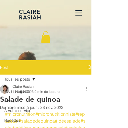
CLAIRE
RASIAH
Post
Tous les posts
Claire Rasiah
Tous les posts
11 sept. 2023
2 min de lecture
Salade de quinoa
Actus
Dernière mise à jour :
28 nov. 2023
A votre service!
#micronutrition
#micronutritionniste
#rep
Recettes
assain
#saladedequinoa
#idéesalade
#s
aladedété
#quemangercesoir
#varierles