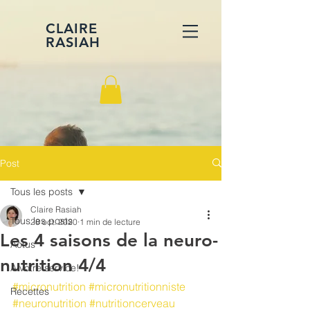
CLAIRE
RASIAH
Post
Tous les posts
Claire Rasiah
Tous les posts
28 oct. 2020
1 min de lecture
Les 4 saisons de la neuro-
Actus
nutrition 4/4
A votre service!
#micronutrition
#micronutritionniste
Recettes
#neuronutrition
#nutritioncerveau