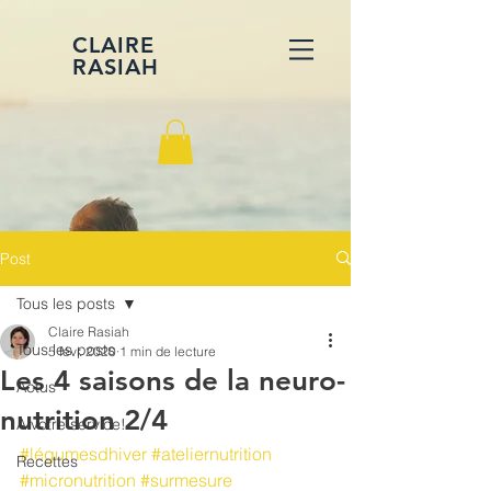
CLAIRE
RASIAH
Post
Tous les posts
Claire Rasiah
Tous les posts
5 févr. 2020
1 min de lecture
Les 4 saisons de la neuro-
Actus
nutrition 2/4
A votre service!
#légumesdhiver
#ateliernutrition
Recettes
#micronutrition
#surmesure