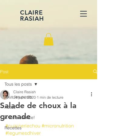
CLAIRE
RASIAH
Post
Tous les posts
Claire Rasiah
Tous les posts
24 janv. 2020
1 min de lecture
Salade de choux à la
Actus
grenade
A votre service!
#cuisinerlechou
#micronutrition
Recettes
#legumesdhiver