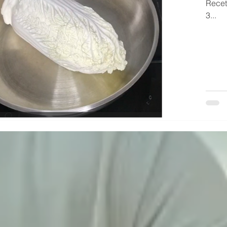
Recet
3...