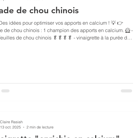
ade de chou chinois
Des idées pour optimiser vos apports en calcium ! 💡 👉
e de chou chinois : 1 champion des apports en calcium. 🦸 -
feuilles de chou chinois 🥬🥬🥬🥬 - vinaigrette à la purée de
 graines pour mélange à salade Détailler le chou en
s morceaux, assaisonnez d’une vinaigrette au tahin (ou autre).
mez l’assiette d’un mélange de graines pour salade. Le
chinois peut vous servir de base pour une salade composée
mplacer la salade ver
Claire Rasiah
13 oct. 2025
2 min de lecture