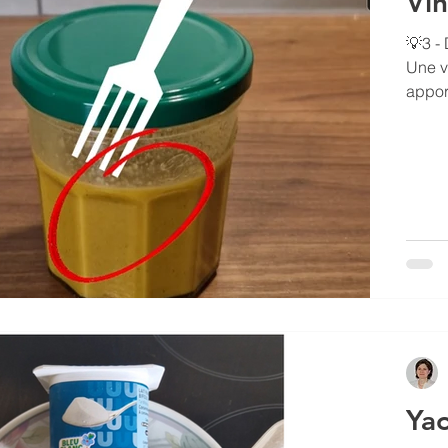
Vin
💡3 - 
Une v
apports en calc
quant
pomme 🟠 
l’huil
poivr
agiter
Yao