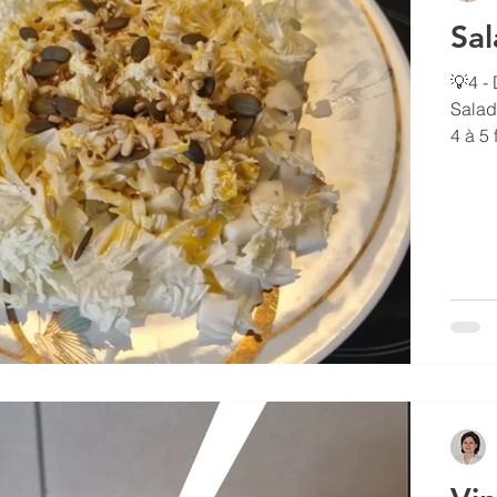
Sal
💡4 - 
Salad
4 à 5 
sésame -
petit
Parse
chou 
et re