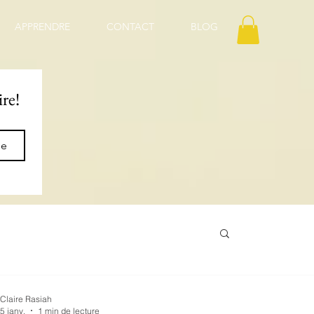
APPRENDRE
CONTACT
BLOG
ire!
ne
Claire Rasiah
5 janv.
1 min de lecture