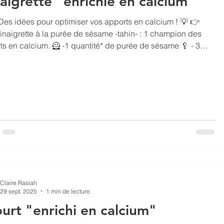
aigrette "enrichie en calcium"
Des idées pour optimiser vos apports en calcium ! 💡 👉
inaigrette à la purée de sésame -tahin- : 1 champion des
ium. 🦸 -1 quantité* de purée de sésame 🥄 - 3
ités d’huile de colza 🟡🟡🟡 - 1 quantité de vinaigre de
- Sel et poivre à discrétion 🧂 Délayer le tahin avec
e à l’aide d’une fourchette puis ajouter le vinaigre, le sel et le
e. Bien fermer le contenant et agiter vigoureusement. Bien
 avant de servir.
Claire Rasiah
29 sept. 2025
1 min de lecture
urt "enrichi en calcium"