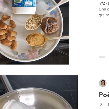
💡2 - 
Une c
graine
Poê
💡1 -