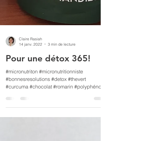
Claire Rasiah
14 janv. 2022
3 min de lecture
Pour une détox 365!
#micronutriton #micronutritionniste
#bonnesresolutions #detox #thevert
#curcuma #chocolat #romarin #polyphénols
Une cure de détox après...