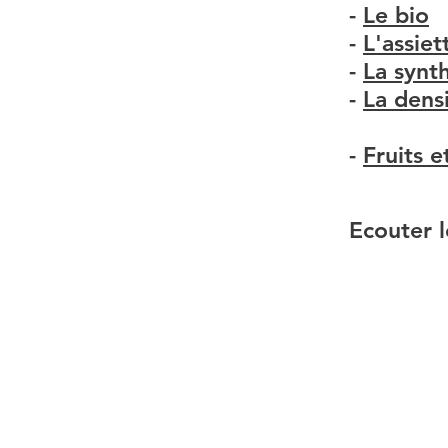
-
Le bio
-
L'assiet
-
La synt
-
La dens
-
Fruits 
Ecouter l