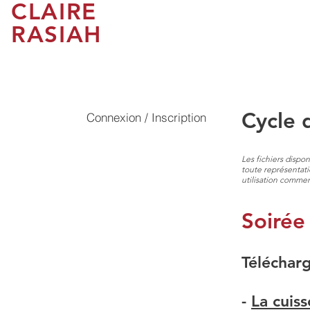
CLAIRE
RASIAH
ACCUEIL
MICRONU
Cycle 
Connexion / Inscription
Les fichiers dispo
toute représentati
utilisation commerc
Soirée
Télécharg
-
La cuis