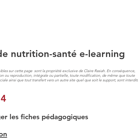
TRITION
COHERENCE CARDIAQUE
QUI SUIS-JE?
de nutrition-santé e-learning
nibles sur cette page sont la propriété exclusive de Claire Rasiah. En conséquence,
on ou reproduction, intégrale ou partielle, toute modification, de même que toute
iale ainsi que tout transfert vers un autre site quel que soit le support, sont interdits
 4
er les fiches pédagogiques
son