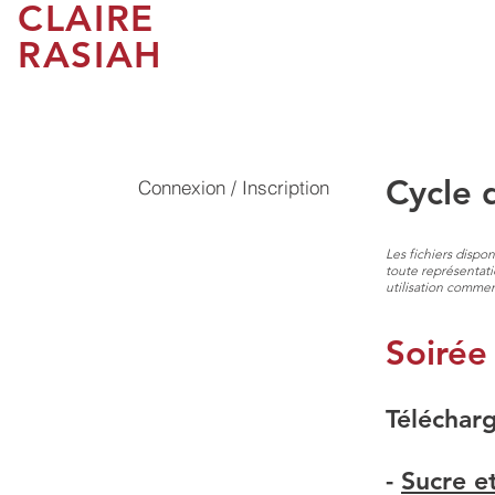
CLAIRE
RASIAH
ACCUEIL
MICRONU
Cycle 
Connexion / Inscription
Les fichiers dispo
toute représentati
utilisation commerc
Soirée
Télécharg
-
Sucre e