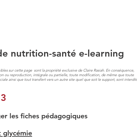
TRITION
COHERENCE CARDIAQUE
QUI SUIS-JE?
de nutrition-santé e-learning
nibles sur cette page sont la propriété exclusive de Claire Rasiah. En conséquence,
on ou reproduction, intégrale ou partielle, toute modification, de même que toute
iale ainsi que tout transfert vers un autre site quel que soit le support, sont interdits
 3
er les fiches pédagogiques
t glycémie