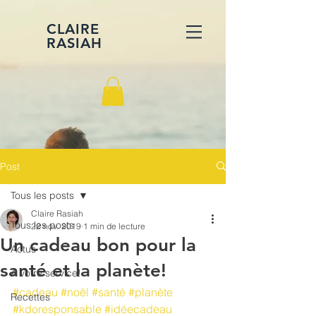
CLAIRE
RASIAH
Post
Tous les posts
Claire Rasiah
Tous les posts
22 nov. 2019
1 min de lecture
Un cadeau bon pour la
Actus
santé et la planète!
A votre service!
#cadeau
#noël
#santé
#planète
Recettes
#kdoresponsable
#idéecadeau