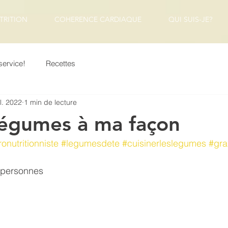
TRITION
COHERENCE CARDIAQUE
QUI SUIS-JE?
service!
Recettes
il. 2022
1 min de lecture
légumes à ma façon
onutritionniste
#legumesdete
#cuisinerleslegumes
#gra
 personnes