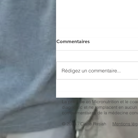
Commentaires
Rédigez un commentaire...
Salade de chou chinois
La pratique en Micronutrition et le co
diagnostic et ne remplacent en aucun c
complémentaires de la médecine conv
© 2018 - Claire Rasiah
Mentions lég