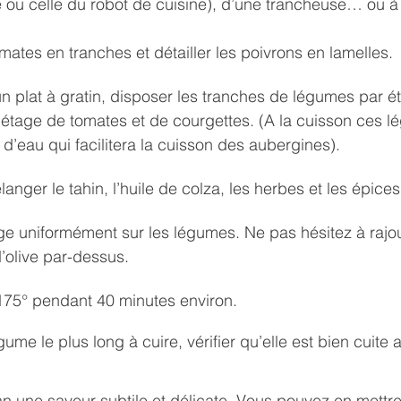
ou celle du robot de cuisine), d’une trancheuse… ou à 
mates en tranches et détailler les poivrons en lamelles.
’un plat à gratin, disposer les tranches de légumes par é
tage de tomates et de courgettes. (A la cuisson ces l
eau qui facilitera la cuisson des aubergines).
langer le tahin, l’huile de colza, les herbes et les épices
ge uniformément sur les légumes. Ne pas hésitez à rajout
d’olive par-dessus.
à 175° pendant 40 minutes environ.
gume le plus long à cuire, vérifier qu’elle est bien cuite a
an une saveur subtile et délicate. Vous pouvez en mettr