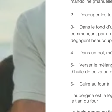
mandoline (manuelle 
2-    Découper les to
3-    Dans le fond d
commençant par un é
dégagent beaucoup d’
4-    Dans un bol, mé
5-    Verser le mélan
d’huile de colza ou 
6-    Cuire au four 
L’aubergine est le lé
le tian du four !
Le tahin donne au ti