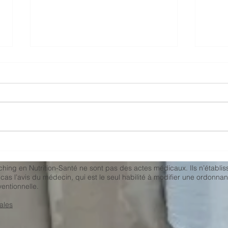
Yaou
Vinaigrette "enrichie en
calcium"
aching en Nutrition-Santé ne sont pas des actes médicaux. Ils n’établi
as l’avis du médecin, qui est le seul habilité à modifier une ordonna
entionnelle.
ales