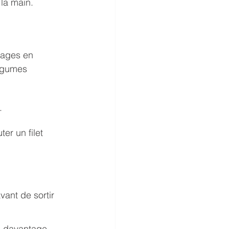
la main.
tages en 
égumes 
.
er un filet 
vant de sortir 
e davantage 