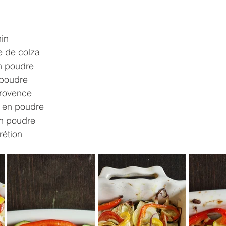
hin
e de colza
en poudre
 poudre
Provence
 en poudre
en poudre
rétion