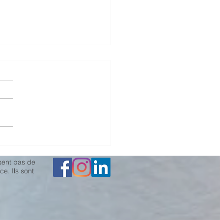
rt "enrichi en calcium"
ssent pas de
nce.
Ils sont