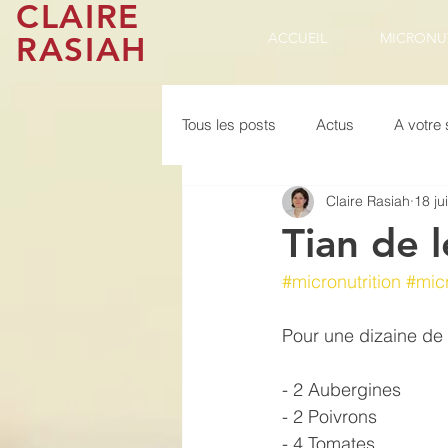
CLAIRE
RASIAH
ACCUEIL
MICRONU
Tous les posts
Actus
A votre 
Claire Rasiah
18 ju
Tian de 
#micronutrition
#micr
Pour une dizaine de
- 2 Aubergines
- 2 Poivrons
- 4 Tomates