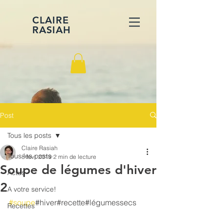
CLAIRE
RASIAH
Post
Tous les posts
Claire Rasiah
Tous les posts
8 févr. 2019
2 min de lecture
Soupe de légumes d'hiver
Actus
2
A votre service!
#soupe
#hiver#recette#légumessecs
Recettes