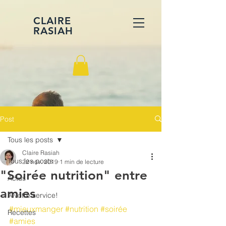
CLAIRE
RASIAH
Post
Tous les posts
Claire Rasiah
Tous les posts
22 nov. 2019
1 min de lecture
"Soirée nutrition" entre
Actus
amies
A votre service!
#mieuxmanger
#nutrition
#soirée
Recettes
#amies