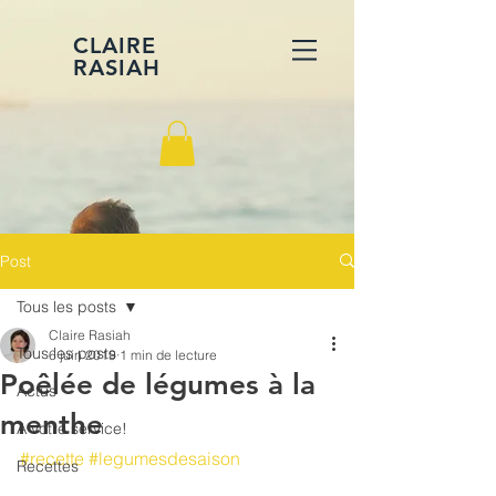
CLAIRE
RASIAH
Post
Tous les posts
Claire Rasiah
Tous les posts
6 juin 2019
1 min de lecture
Poêlée de légumes à la
Actus
menthe
A votre service!
#recette
#legumesdesaison
Recettes