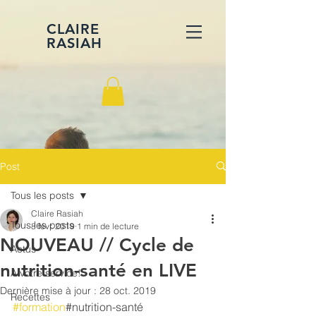
CLAIRE
RASIAH
Post
Tous les posts
Claire Rasiah
Tous les posts
8 févr. 2019
1 min de lecture
NOUVEAU // Cycle de
Actus
nutrition-santé en LIVE
A votre service!
Dernière mise à jour :
28 oct. 2019
Recettes
#formation
#nutrition-santé