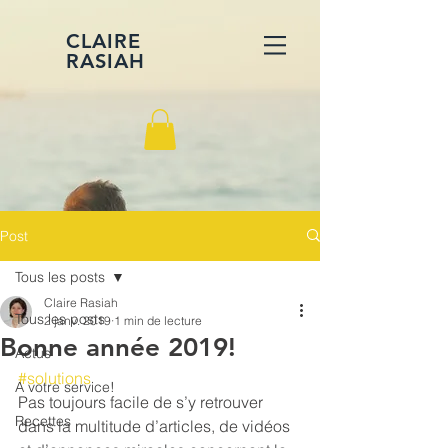
CLAIRE
RASIAH
Post
Tous les posts
Claire Rasiah
Tous les posts
2 janv. 2019
1 min de lecture
Bonne année 2019!
Actus
#solutions
A votre service!
Pas toujours facile de s’y retrouver 
Recettes
dans la multitude d’articles, de vidéos 