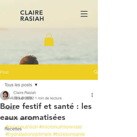
CLAIRE
RASIAH
Post
Tous les posts
Claire Rasiah
Tous les posts
25 juil. 2022
1 min de lecture
Boire festif et santé : les
Actus
eaux aromatisées
A votre service!
#micronutrition
#micronutritionniste
Recettes
#hydratationoptimale
#boissonsante