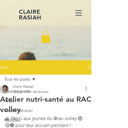
CLAIRE
RASIAH
Post
Tous les posts
Claire Rasiah
Tous les posts
23 avr.
1 min de lecture
Atelier nutri-santé au RAC
Actus
volley
A votre service!
🙏 Merci aux jeunes du @rac.volley 🏐
Recettes
🟡🔵 pour leur accueil pendant l' 